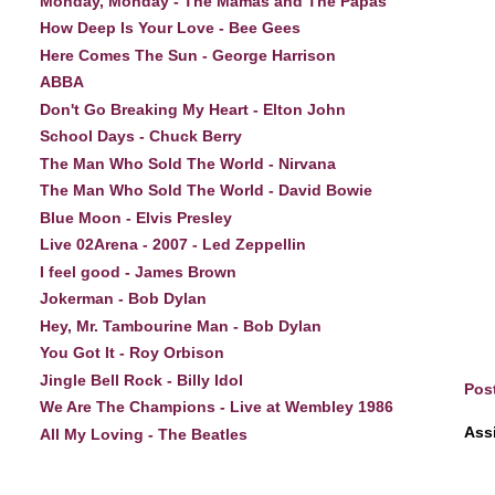
Monday, Monday - The Mamas and The Papas
How Deep Is Your Love - Bee Gees
Here Comes The Sun - George Harrison
ABBA
Don't Go Breaking My Heart - Elton John
School Days - Chuck Berry
The Man Who Sold The World - Nirvana
The Man Who Sold The World - David Bowie
Blue Moon - Elvis Presley
Live 02Arena - 2007 - Led Zeppellin
I feel good - James Brown
Jokerman - Bob Dylan
Hey, Mr. Tambourine Man - Bob Dylan
You Got It - Roy Orbison
Jingle Bell Rock - Billy Idol
Pos
We Are The Champions - Live at Wembley 1986
Ass
All My Loving - The Beatles