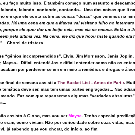
, eu faço muito isso. E também começo num assunto e descambo p
 falando, falando, contando, contando... Uma das coisas que li na
cho em que ele conta sobre as coisas “duras” que veremos na minis
adas. Há uma cena em que a Maysa vai visitar o filho no internato
a, porque ele quer dar um beijo nela, mas ela se recusa. Então o
êem pela última vez. Na cena, ele diz que ficou triste quando ela 
”...
Chorei de tristeza.
es “gênios incompreendidos”, Elvis, Jim Morrisson, Janis Joplin,
r, Maysa... Difícil entendê-los e difícil entender como não os en
 acabam por perderem-se em em meio a remédios e drogas e álcoo
se final de semana assisti a
The Bucket List - Antes de Partir
. Mui
a temática deve ser, mas tem umas partes engraçadas... Não adian
omendo. Faz com que repensemos algumas “verdades absolutas” 
s...
não assisto à Globo, mas vou ver
Maysa
. Tenho especial predileç
o eram, como viviam. Não por curiosidade sobre suas vidas, mas
vi, já sabendo que vou chorar, do início, ao fim.