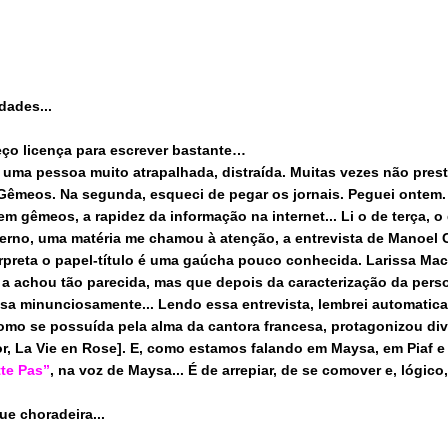
dades...
eço licença para escrever bastante…
 uma pessoa muito atrapalhada, distraída. Muitas vezes não prest
Gêmeos. Na segunda, esqueci de pegar os jornais. Peguei ontem. 
em gêmeos, a rapidez da informação na internet... Li o de terça, 
erno
, uma matéria me chamou à atenção, a entrevista de Manoel 
erpreta o papel-título é uma gaúcha pouco conhecida. Larissa Maci
 a achou tão parecida, mas que depois da caracterização da per
sa minunciosamente... Lendo essa entrevista, lembrei automaticam
como se possuída pela alma da cantora francesa, protagonizou div
r, La Vie en Rose]. E, como estamos falando em Maysa, em Piaf e 
tte Pas”
, na voz de Maysa... É de arrepiar, de se comover e, lógico,
ue choradeira...