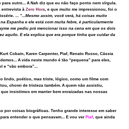
ara outro... A Nah diz que eu não faço ponto nem vírgula.
 entrevista à
Zero Hora
, e que muito me impressionou, foi o
série. ...
”...Mesmo assim, você verá, há coisas muito
 na Espanha e ele está com muita febre, é particularmente
 Jayme me pediu prá mencionar isso na cena em que os dois
fez aquilo. E ela explica que era porque tinha que cuidar da
 Kurt Cobain, Karen Carpenter, Piaf, Renato Russo, Cássia
tendemos... A vida neste mundo é tão “pequena” para eles,
l e “vão embora”...
to lindo, poético, mas triste, lógico, como um filme com
tou, chorei de tristeza também. A quem não assistiu,
que insistimos em manter bem enraizadas nas nossas
ão por coisas biográficas. Tenho grande interesse em saber
 para entender o que pensavam... E vou ver
Piaf
, que ainda