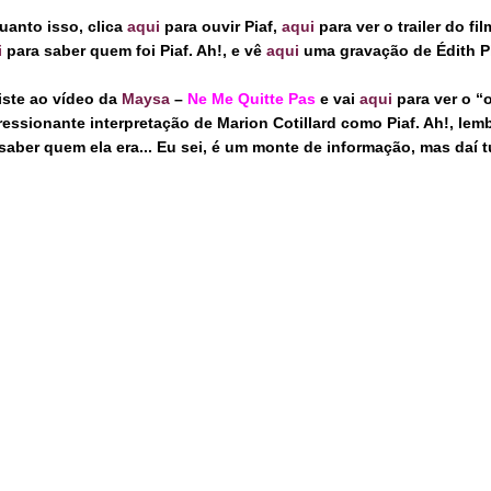
uanto isso, clica
aqui
para ouvir Piaf,
aqui
para ver o trailer do fi
i
para saber quem foi Piaf. Ah!, e vê
aqui
uma gravação de Édith P
iste ao vídeo da
Maysa
–
Ne Me Quitte Pas
e vai
aqui
para ver o “
ressionante interpretação de Marion Cotillard como Piaf. Ah!, lem
saber quem ela era... Eu sei, é um monte de informação, mas daí t