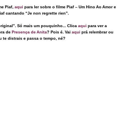
lme Piaf,
aqui
para ler sobre o filme Piaf – Um Hino Ao Amor e
iaf cantando
“Je non regrette rien”.
original”. Só mais um pouquinho... Clica
aqui
para ver a
bra de
Presença de Anita
? Pois é. Vai
aqui
prá relembrar ou
u te distrais e passa o tempo, né?