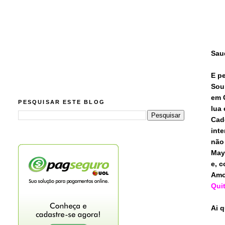
Sau
E p
Sou
em 
PESQUISAR ESTE BLOG
lua 
Cad
int
não
May
e, 
Amo
Qui
Ai q