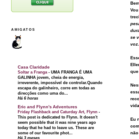
Bem
Vou
tre
pes
AMIGATOS
dur
se v
voz.
Ess
Elle
Casa Claridade
que
Soltar a Franga
-
UMA FRANGA É UMA
GALINHA jovem, cheia de energia,
irreverente, impossível de controlar.Quando
Nes
escapa do galinheiro, corre em todas as
ess
direcções como uma do...
Há 6 horas
rec
vida
Eric and Flynn's Adventures
Friday Flashback and Caturday Art, Flynn
-
This post is dedicated to Flynn. It doesn't
Eu 
seem possible that it was nine years ago
com
today that he had to leave us. These are
não 
some of our favourite phot...
Há 3 meses