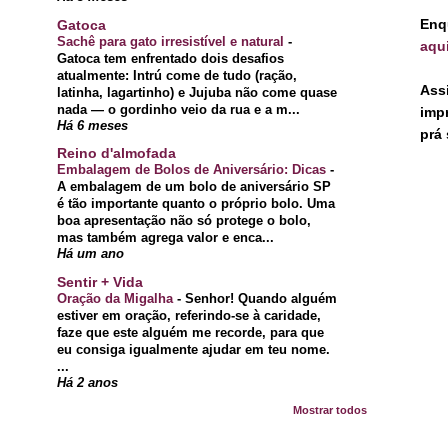
Enq
Gatoca
Sachê para gato irresistível e natural
-
aqu
Gatoca tem enfrentado dois desafios
atualmente: Intrú come de tudo (ração,
Ass
latinha, lagartinho) e Jujuba não come quase
nada — o gordinho veio da rua e a m...
imp
Há 6 meses
prá 
Reino d'almofada
Embalagem de Bolos de Aniversário: Dicas
-
A embalagem de um bolo de aniversário SP
é tão importante quanto o próprio bolo. Uma
boa apresentação não só protege o bolo,
mas também agrega valor e enca...
Há um ano
Sentir + Vida
Oração da Migalha
-
Senhor! Quando alguém
estiver em oração, referindo-se à caridade,
faze que este alguém me recorde, para que
eu consiga igualmente ajudar em teu nome.
...
Há 2 anos
Mostrar todos