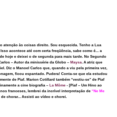
o atenção às coisas direito. Sou esquecida. Tenho a Lua
Isso acontece até com certa freqüência, sabe como é... a
o de hoje e deixei o de segunda para mais tarde. No
Segundo
Carlos – Autor da minissérie da Globo –
Maysa
. A atriz que
el. Diz o Manoel Carlos que, quando a viu pela primeira vez,
sonagem, ficou espantado. Pudera! Conta-se que ela estudou
ente de Piaf. Marion Cotillard também “vestiu-se” de Piaf
inamente a cine biografia –
La Môme
- [Piaf – Um Hino ao
nos franceses, lembrei da incrível interpretação de
“Ne Me
 de chorar... Assisti ao vídeo e chorei.