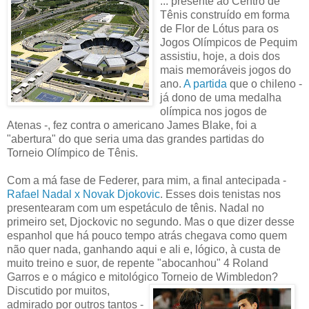
... presente ao Centro de
Tênis construído em forma
de Flor de Lótus para os
Jogos Olímpicos de Pequim
assistiu, hoje, a dois dos
mais memoráveis jogos do
ano.
A partida
que o chileno -
já dono de uma medalha
olímpica nos jogos de
Atenas -, fez contra o americano James Blake, foi a
"abertura" do que seria uma das grandes partidas do
Torneio Olímpico de Tênis.
Com a má fase de Federer, para mim, a final antecipada -
Rafael Nadal x Novak Djokovic
. Esses dois tenistas nos
presentearam com um espetáculo de tênis. Nadal no
primeiro set, Djockovic no segundo. Mas o que dizer desse
espanhol que há pouco tempo atrás chegava como quem
não quer nada, ganhando aqui e ali e, lógico, à custa de
muito treino e suor, de repente "abocanhou" 4 Roland
Garros e o mágico e mitológico Torneio de Wimbledon?
Discutido por muitos,
admirado por outros tantos -