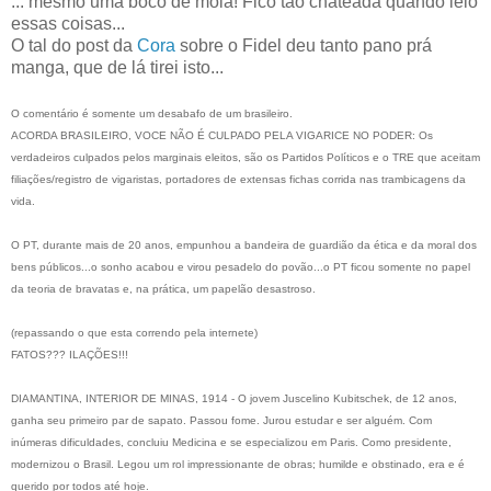
... mesmo uma bocó de mola! Fico tão chateada quando leio
essas coisas...
O tal do post da
Cora
sobre o Fidel deu tanto pano prá
manga, que de lá tirei isto...
O comentário é somente um desabafo de um brasileiro.
ACORDA BRASILEIRO, VOCE NÃO É CULPADO PELA VIGARICE NO PODER: Os
verdadeiros culpados pelos marginais eleitos, são os Partidos Políticos e o TRE que aceitam
filiações/registro de vigaristas, portadores de extensas fichas corrida nas trambicagens da
vida.
O PT, durante mais de 20 anos, empunhou a bandeira de guardião da ética e da moral dos
bens públicos...o sonho acabou e virou pesadelo do povão...o PT ficou somente no papel
da teoria de bravatas e, na prática, um papelão desastroso.
(repassando o que esta correndo pela internete)
FATOS??? ILAÇÕES!!!
DIAMANTINA, INTERIOR DE MINAS, 1914 - O jovem Juscelino Kubitschek, de 12 anos,
ganha seu primeiro par de sapato. Passou fome. Jurou estudar e ser alguém. Com
inúmeras dificuldades, concluiu Medicina e se especializou em Paris. Como presidente,
modernizou o Brasil. Legou um rol impressionante de obras; humilde e obstinado, era e é
querido por todos até hoje.