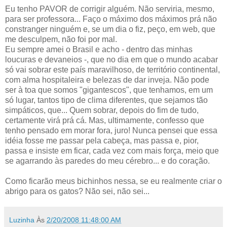
Eu tenho PAVOR de corrigir alguém. Não serviria, mesmo,
para ser professora... Faço o máximo dos máximos prá não
constranger ninguém e, se um dia o fiz, peço, em web, que
me desculpem, não foi por mal.
Eu sempre amei o Brasil e acho - dentro das minhas
loucuras e devaneios -, que no dia em que o mundo acabar
só vai sobrar este país maravilhoso, de território continental,
com alma hospitaleira e belezas de dar inveja. Não pode
ser à toa que somos "gigantescos", que tenhamos, em um
só lugar, tantos tipo de clima diferentes, que sejamos tão
simpáticos, que... Quem sobrar, depois do fim de tudo,
certamente virá prá cá. Mas, ultimamente, confesso que
tenho pensado em morar fora, juro! Nunca pensei que essa
idéia fosse me passar pela cabeça, mas passa e, pior,
passa e insiste em ficar, cada vez com mais força, meio que
se agarrando às paredes do meu cérebro... e do coração.
Como ficarão meus bichinhos nessa, se eu realmente criar o
abrigo para os gatos? Não sei, não sei...
Luzinha
Às
2/20/2008 11:48:00 AM