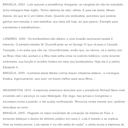
BRASÍLIA, 2003 - Lula assume a presidência. Arrogante, se vangloria de não ter estudado.
Acha bobagem falar inglês. 'Tenho diploma da vida', afirma. E para ele basta. Meses
depois, diz que ler é um hábito chato. Quando era sindicalista, percebeu que poderia
ganhar sem estudar, e sem trabalhar, sua meta até hoje, ao que parece. Exemplo para
estudantes e trabalhadores...
LONDRES, 1940 - Os bombardeios são diários, e uma invasão aeronaval nazista é
iminente. O primeiro-ministro W. Churchill pede ao rei George VI que vá para o Canadá.
Tranqüilo, o rei avisa que não vai. Churchill insiste: então que, ao menos, vá a rainha com
as filhas. Elas não aceitam e a filha mais velha entra no exército britânico; como tenente-
enfermeira, sua função é recolher feridos em meio aos bombardeios. Hoje ela é a rainha
Elizabeth II.
BRASÍLIA, 2005 - A primeira-dama Marisa Letícia requer cidadania italiana - e consegue.
Explica, ingenuamente, que quer 'um futuro melhor para seus filhos...'.
WASHINGTON, 1974 - A imprensa americana descobre que o presidente Richard Nixon está
envolvido até o pescoço no caso Watergate. Ele nega, mas jornais e Congresso o
encostam contra a parede, e ele acaba confessando. Renuncia nesse mesmo ano, pedindo
desculpas ao povo.
BRASÍLIA, 2005 - Flagrado no maior escândalo de corrupção da história do País, e
tentando disfarçar o desvio de dinheiro público em caixa 2, Lula é instado a se explicar.
Ante as muitas provas, Lula repete o 'eu não sabia de nada!', e ainda acusa a imprensa de