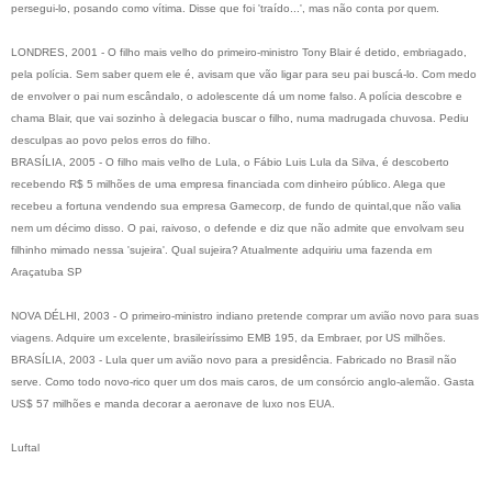
persegui-lo, posando como vítima. Disse que foi 'traído...', mas não conta por quem.
LONDRES, 2001 - O filho mais velho do primeiro-ministro Tony Blair é detido, embriagado,
pela polícia. Sem saber quem ele é, avisam que vão ligar para seu pai buscá-lo. Com medo
de envolver o pai num escândalo, o adolescente dá um nome falso. A polícia descobre e
chama Blair, que vai sozinho à delegacia buscar o filho, numa madrugada chuvosa. Pediu
desculpas ao povo pelos erros do filho.
BRASÍLIA, 2005 - O filho mais velho de Lula, o Fábio Luis Lula da Silva, é descoberto
recebendo R$ 5 milhões de uma empresa financiada com dinheiro público. Alega que
recebeu a fortuna vendendo sua empresa Gamecorp, de fundo de quintal,que não valia
nem um décimo disso. O pai, raivoso, o defende e diz que não admite que envolvam seu
filhinho mimado nessa 'sujeira'. Qual sujeira? Atualmente adquiriu uma fazenda em
Araçatuba SP
NOVA DÉLHI, 2003 - O primeiro-ministro indiano pretende comprar um avião novo para suas
viagens. Adquire um excelente, brasileiríssimo EMB 195, da Embraer, por US milhões.
BRASÍLIA, 2003 - Lula quer um avião novo para a presidência. Fabricado no Brasil não
serve. Como todo novo-rico quer um dos mais caros, de um consórcio anglo-alemão. Gasta
US$ 57 milhões e manda decorar a aeronave de luxo nos EUA.
Luftal